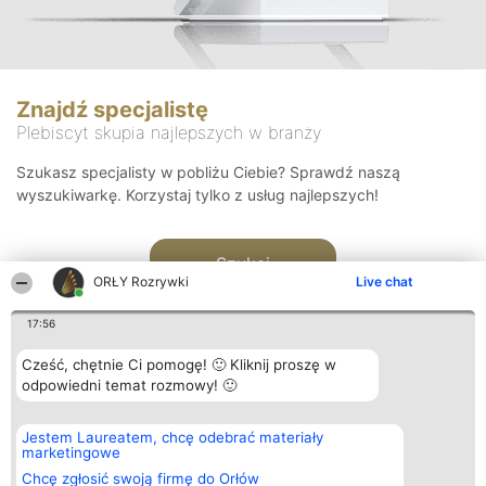
Znajdź specjalistę
Plebiscyt skupia najlepszych w branży
Szukasz specjalisty w pobliżu Ciebie? Sprawdź naszą
wyszukiwarkę. Korzystaj tylko z usług najlepszych!
Szukaj
ORŁY Rozrywki
Live chat
17:56
Cześć, chętnie Ci pomogę! 🙂 Kliknij proszę w
odpowiedni temat rozmowy! 🙂
Organizator plebiscytu
Plebiscyt
Kontakt
Jestem Laureatem, chcę odebrać materiały
Bright Side Solutions sp. z o.
Laureaci
Kontakt
marketingowe
o. sp. k.
Lista
ul. Ruska 22
wszystkich
Chcę zgłosić swoją firmę do Orłów