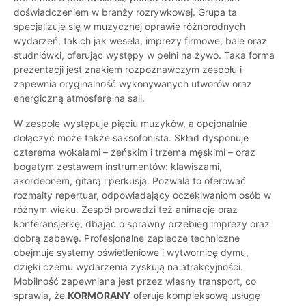
doświadczeniem w branży rozrywkowej. Grupa ta
specjalizuje się w muzycznej oprawie różnorodnych
wydarzeń, takich jak wesela, imprezy firmowe, bale oraz
studniówki, oferując występy w pełni na żywo. Taka forma
prezentacji jest znakiem rozpoznawczym zespołu i
zapewnia oryginalność wykonywanych utworów oraz
energiczną atmosferę na sali.
W zespole występuje pięciu muzyków, a opcjonalnie
dołączyć może także saksofonista. Skład dysponuje
czterema wokalami – żeńskim i trzema męskimi – oraz
bogatym zestawem instrumentów: klawiszami,
akordeonem, gitarą i perkusją. Pozwala to oferować
rozmaity repertuar, odpowiadający oczekiwaniom osób w
różnym wieku. Zespół prowadzi też animacje oraz
konferansjerkę, dbając o sprawny przebieg imprezy oraz
dobrą zabawę. Profesjonalne zaplecze techniczne
obejmuje systemy oświetleniowe i wytwornicę dymu,
dzięki czemu wydarzenia zyskują na atrakcyjności.
Mobilność zapewniana jest przez własny transport, co
sprawia, że
KORMORANY
oferuje kompleksową usługę