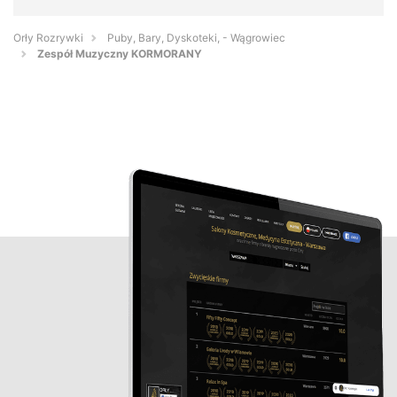
Orły Rozrywki
Puby, Bary, Dyskoteki, - Wągrowiec
Zespół Muzyczny KORMORANY