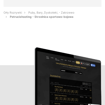
Orły Rozrywki
Puby, Bary, Dyskoteki, - Zakrzewo
Petrucishooting - Strzelnica sportowo-bojowa