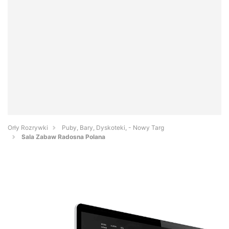
Orły Rozrywki
Puby, Bary, Dyskoteki, - Nowy Targ
Sala Zabaw Radosna Polana