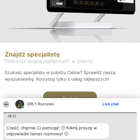
Znajdź specjalistę
Plebiscyt skupia najlepszych w branży
Szukasz specjalisty w pobliżu Ciebie? Sprawdź naszą
wyszukiwarkę. Korzystaj tylko z usług najlepszych!
Szukaj
ORŁY Rozrywki
Live chat
08:22
Cześć, chętnie Ci pomogę! 🙂 Kliknij proszę w
odpowiedni temat rozmowy! 🙂