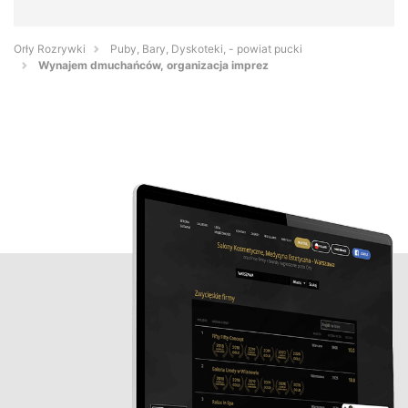
Orły Rozrywki
Puby, Bary, Dyskoteki, - powiat pucki
Wynajem dmuchańców, organizacja imprez