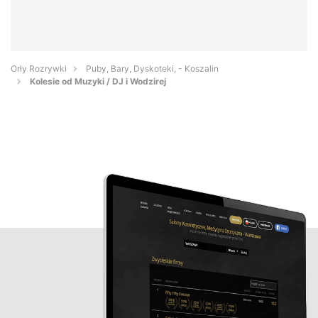
Orły Rozrywki
Puby, Bary, Dyskoteki, - Koszalin
Kolesie od Muzyki / DJ i Wodzirej