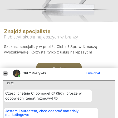
Znajdź specjalistę
Plebiscyt skupia najlepszych w branży
Szukasz specjalisty w pobliżu Ciebie? Sprawdź naszą
wyszukiwarkę. Korzystaj tylko z usług najlepszych!
Szukaj
ORŁY Rozrywki
Live chat
23:42
Cześć, chętnie Ci pomogę! 🙂 Kliknij proszę w
odpowiedni temat rozmowy! 🙂
Organizator plebiscytu
Plebiscyt
Kontakt
Jestem Laureatem, chcę odebrać materiały
Bright Side Solutions sp. z o.
Laureaci
Kontakt
marketingowe
o. sp. k.
Lista