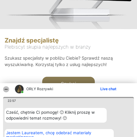
Znajdź specjalistę
Plebiscyt skupia najlepszych w branży
Szukasz specjalisty w pobliżu Ciebie? Sprawdź naszą
wyszukiwarkę. Korzystaj tylko z usług najlepszych!
Szukaj
ORŁY Rozrywki
Live chat
22:57
Cześć, chętnie Ci pomogę! 🙂 Kliknij proszę w
odpowiedni temat rozmowy! 🙂
Organizator plebiscytu
Plebiscyt
Kontakt
Jestem Laureatem, chcę odebrać materiały
Bright Side Solutions sp. z o.
Laureaci
Kontakt