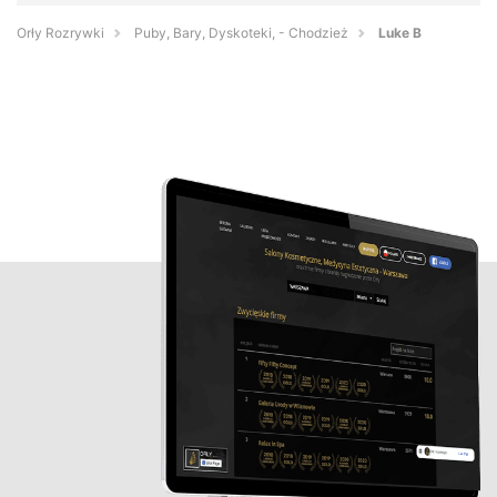
Orły Rozrywki
Puby, Bary, Dyskoteki, - Chodzież
Luke B