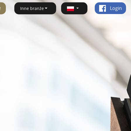
ę
Login
Inne branże