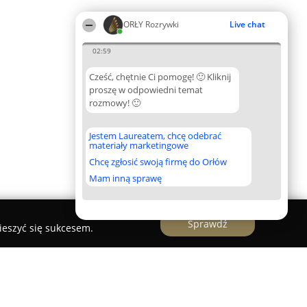
ORŁY Rozrywki
Live chat
02:59
Cześć, chętnie Ci pomogę! 🙂 Kliknij
proszę w odpowiedni temat
rozmowy! 🙂
Jestem Laureatem, chcę odebrać
materiały marketingowe
Chcę zgłosić swoją firmę do Orłów
Mam inną sprawę
Sprawdź
ieszyć się sukcesem.