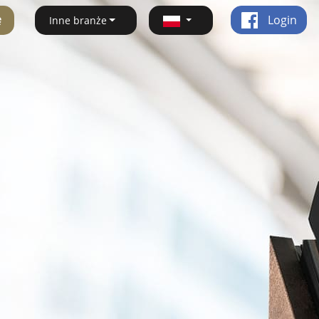
ę
Login
Inne branże