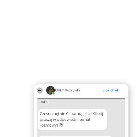
ORŁY Rozrywki
Live chat
00:56
Cześć, chętnie Ci pomogę! 🙂 Kliknij
proszę w odpowiedni temat
rozmowy! 🙂