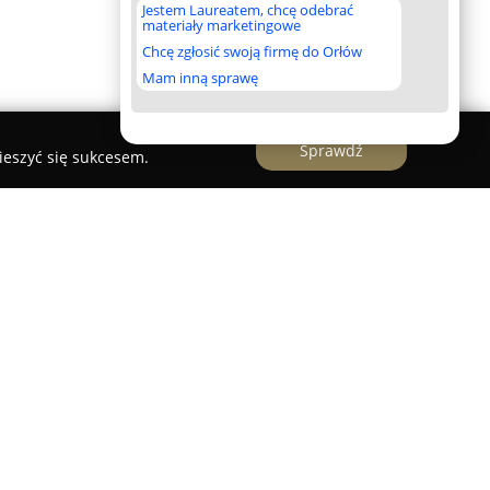
Jestem Laureatem, chcę odebrać
materiały marketingowe
Chcę zgłosić swoją firmę do Orłów
Mam inną sprawę
Sprawdź
ieszyć się sukcesem.
wany w Tuszynie to obiekt o nowoczesnym
komfortowego hotelu z pełnym zapleczem
entrum Polski, w malowniczej scenerii Lasu
watów Molenda i Wolbórka, stanowiąc zaciszne
iejskiego hałasu. Jednym z istotnych atutów