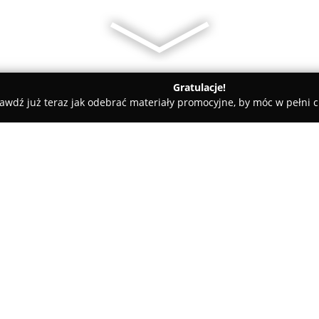
Gratulacje!
awdź już teraz jak odebrać materiały promocyjne, by móc w pełni c
Hotel Grzegorzewski
O firmie:
Hotel Grzegorzewski
zlokalizo
charakterze, łączący funkcje 
konferencyjnym. Hotel leży w c
Tuszyńskiego, w pobliżu rezer
miejsce odpoczynku z dala od m