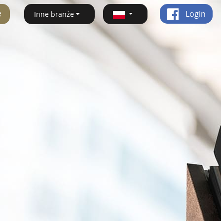
ę
Login
Inne branże