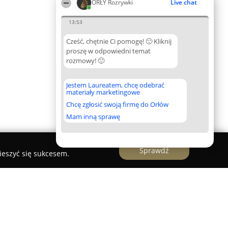
ORŁY Rozrywki
Live chat
13:53
Cześć, chętnie Ci pomogę! 🙂 Kliknij
proszę w odpowiedni temat
rozmowy! 🙂
Jestem Laureatem, chcę odebrać
materiały marketingowe
Chcę zgłosić swoją firmę do Orłów
Mam inną sprawę
Sprawdź
ieszyć się sukcesem.