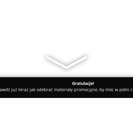
Gratulacje!
awdź już teraz jak odebrać materiały promocyjne, by móc w pełni c
 Śląskie
Strzelnica sportowa LOK RAPID FIRE Ząbkowice