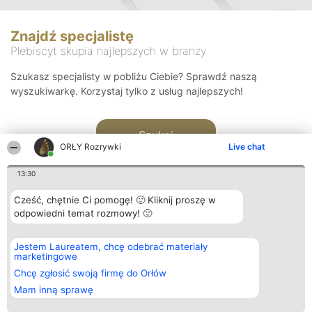
Znajdź specjalistę
Plebiscyt skupia najlepszych w branży
Szukasz specjalisty w pobliżu Ciebie? Sprawdź naszą
wyszukiwarkę. Korzystaj tylko z usług najlepszych!
Szukaj
ORŁY Rozrywki
Live chat
13:30
Cześć, chętnie Ci pomogę! 🙂 Kliknij proszę w
odpowiedni temat rozmowy! 🙂
Organizator plebiscytu
Plebiscyt
Kontakt
Jestem Laureatem, chcę odebrać materiały
Bright Side Solutions sp. z o.
Laureaci
Kontakt
marketingowe
o. sp. k.
Lista
ul. Ruska 22
wszystkich
Chcę zgłosić swoją firmę do Orłów
Wrocław 50-079
Laureatów
Mam inną sprawę
KRS 0000749100 | Regon
Zasady
381313360 | NIP 8943132676
Regulamin
+48 508 492 400
Polityka