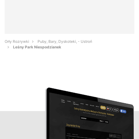
Orły Rozrywki
Puby, Bary, Dyskoteki, - Ustroń
Leśny Park Niespodzianek