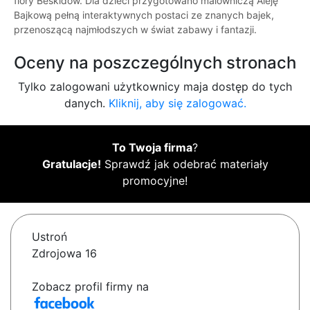
flory Beskidów. Dla dzieci przygotowano malowniczą Aleję
Bajkową pełną interaktywnych postaci ze znanych bajek,
przenoszącą najmłodszych w świat zabawy i fantazji.
Oceny na poszczególnych stronach
Tylko zalogowani użytkownicy maja dostęp do tych
danych.
Kliknij, aby się zalogować.
To Twoja firma
?
Gratulacje!
Sprawdź jak odebrać materiały
promocyjne!
Ustroń
Zdrojowa 16
Zobacz profil firmy na