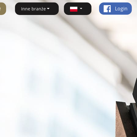
ę
Login
Inne branże