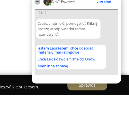
ORŁY Rozrywki
Live chat
12:17
Cześć, chętnie Ci pomogę! 🙂 Kliknij
proszę w odpowiedni temat
rozmowy! 🙂
Jestem Laureatem, chcę odebrać
materiały marketingowe
Chcę zgłosić swoją firmę do Orłów
Mam inną sprawę
Sprawdź
ieszyć się sukcesem.