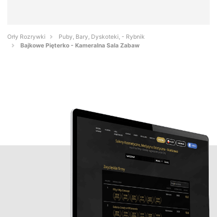
Orły Rozrywki
Puby, Bary, Dyskoteki, - Rybnik
Bajkowe Pięterko - Kameralna Sala Zabaw