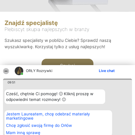
Znajdź specjalistę
Plebiscyt skupia najlepszych w branży
Szukasz specjalisty w pobliżu Ciebie? Sprawdź naszą
wyszukiwarkę. Korzystaj tylko z usług najlepszych!
Szukaj
ORŁY Rozrywki
Live chat
09:51
Cześć, chętnie Ci pomogę! 🙂 Kliknij proszę w
odpowiedni temat rozmowy! 🙂
Organizator plebiscytu
Plebiscyt
Kontakt
Jestem Laureatem, chcę odebrać materiały
Bright Side Solutions sp. z o.
Laureaci
Kontakt
marketingowe
o. sp. k.
Lista
ul. Ruska 22
wszystkich
Chcę zgłosić swoją firmę do Orłów
Wrocław 50-079
Laureatów
Mam inną sprawę
KRS 0000749100 | Regon
Zasady