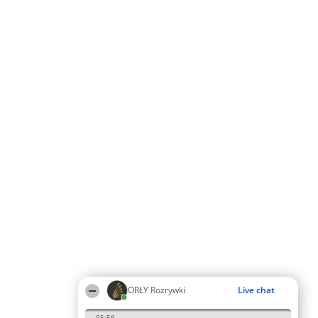
ORŁY Rozrywki
Live chat
05:59