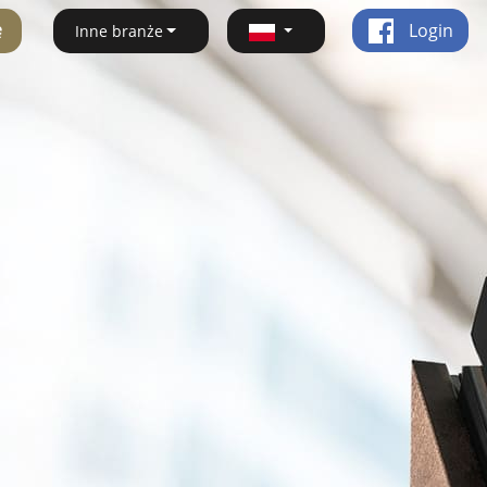
ę
Login
Inne branże