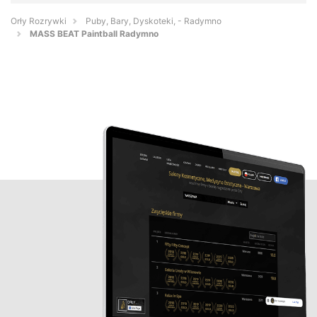
Orły Rozrywki
Puby, Bary, Dyskoteki, - Radymno
MASS BEAT Paintball Radymno