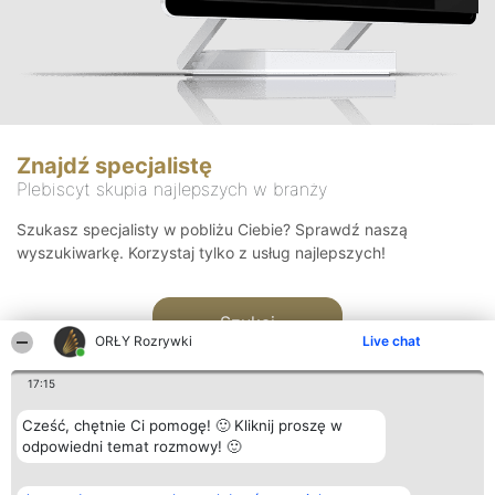
Znajdź specjalistę
Plebiscyt skupia najlepszych w branży
Szukasz specjalisty w pobliżu Ciebie? Sprawdź naszą
wyszukiwarkę. Korzystaj tylko z usług najlepszych!
Szukaj
ORŁY Rozrywki
Live chat
17:15
Cześć, chętnie Ci pomogę! 🙂 Kliknij proszę w
odpowiedni temat rozmowy! 🙂
Organizator plebiscytu
Plebiscyt
Kontakt