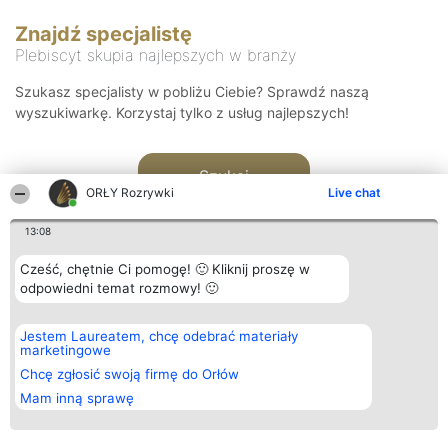
Znajdź specjalistę
Plebiscyt skupia najlepszych w branży
Szukasz specjalisty w pobliżu Ciebie? Sprawdź naszą
wyszukiwarkę. Korzystaj tylko z usług najlepszych!
Szukaj
ORŁY Rozrywki
Live chat
13:08
Cześć, chętnie Ci pomogę! 🙂 Kliknij proszę w
odpowiedni temat rozmowy! 🙂
Organizator plebiscytu
Plebiscyt
Kontakt
Jestem Laureatem, chcę odebrać materiały
Bright Side Solutions sp. z o.
Laureaci
Kontakt
marketingowe
o. sp. k.
Lista
ul. Ruska 22
wszystkich
Chcę zgłosić swoją firmę do Orłów
Wrocław 50-079
Laureatów
Mam inną sprawę
KRS 0000749100 | Regon
Zasady
381313360 | NIP 8943132676
Regulamin
+48 508 492 400
Polityka
Prywatności