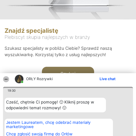
Znajdź specjalistę
Plebiscyt skupia najlepszych w branży
Szukasz specjalisty w pobliżu Ciebie? Sprawdź naszą
wyszukiwarkę. Korzystaj tylko z usług najlepszych!
Szukaj
ORŁY Rozrywki
Live chat
19:30
Cześć, chętnie Ci pomogę! 🙂 Kliknij proszę w
odpowiedni temat rozmowy! 🙂
Organizator plebiscytu
Plebiscyt
Kontakt
Jestem Laureatem, chcę odebrać materiały
Bright Side Solutions sp. z o.
Laureaci
Kontakt
marketingowe
o. sp. k.
Lista
ul. Ruska 22
wszystkich
Chcę zgłosić swoją firmę do Orłów