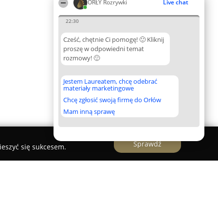
ORŁY Rozrywki
Live chat
22:30
Cześć, chętnie Ci pomogę! 🙂 Kliknij
proszę w odpowiedni temat
rozmowy! 🙂
Jestem Laureatem, chcę odebrać
materiały marketingowe
Chcę zgłosić swoją firmę do Orłów
Mam inną sprawę
Sprawdź
ieszyć się sukcesem.