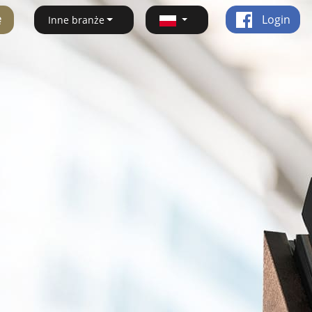
ę
Login
Inne branże