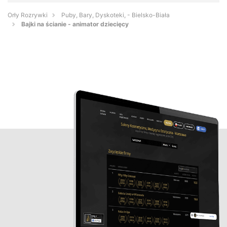
Orły Rozrywki
Puby, Bary, Dyskoteki, - Bielsko-Biała
Bajki na ścianie - animator dziecięcy