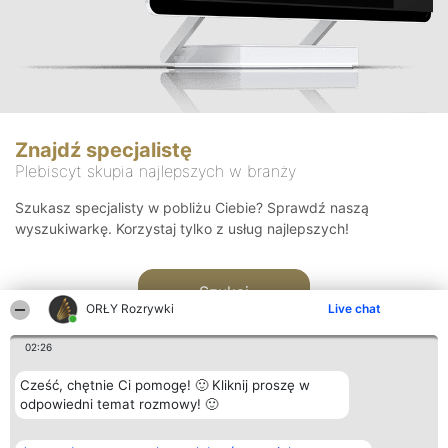
Znajdź specjalistę
Plebiscyt skupia najlepszych w branży
Szukasz specjalisty w pobliżu Ciebie? Sprawdź naszą
wyszukiwarkę. Korzystaj tylko z usług najlepszych!
Szukaj
ORŁY Rozrywki
Live chat
02:26
Cześć, chętnie Ci pomogę! 🙂 Kliknij proszę w
odpowiedni temat rozmowy! 🙂
Organizator plebiscytu
Plebiscyt
Kontakt