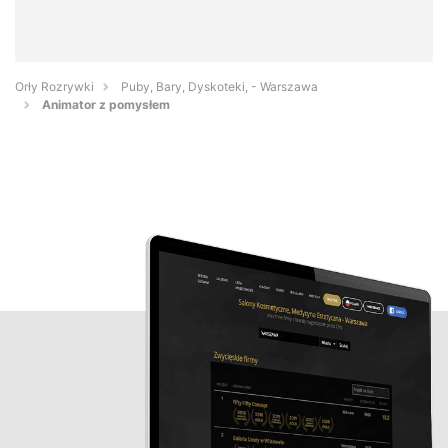
Orły Rozrywki
Puby, Bary, Dyskoteki, - Warszawa
Animator z pomysłem