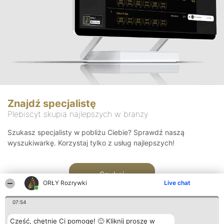
Znajdź specjalistę
Plebiscyt skupia najlepszych w branży
Szukasz specjalisty w pobliżu Ciebie? Sprawdź naszą
wyszukiwarkę. Korzystaj tylko z usług najlepszych!
Szukaj
ORŁY Rozrywki
Live chat
07:54
Cześć, chętnie Ci pomogę! 🙂 Kliknij proszę w