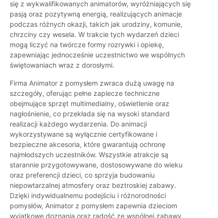
się z wykwalifikowanych animatorów, wyróżniających się
pasją oraz pozytywną energią, realizujących animacje
podczas różnych okazji, takich jak urodziny, komunie,
chrzciny czy wesela. W trakcie tych wydarzeń dzieci
mogą liczyć na twórcze formy rozrywki i opiekę,
zapewniając jednocześnie uczestnictwo we wspólnych
świętowaniach wraz z dorosłymi.
Firma Animator z pomysłem zwraca dużą uwagę na
szczegóły, oferując pełne zaplecze techniczne
obejmujące sprzęt multimedialny, oświetlenie oraz
nagłośnienie, co przekłada się na wysoki standard
realizacji każdego wydarzenia. Do animacji
wykorzystywane są wyłącznie certyfikowane i
bezpieczne akcesoria, które gwarantują ochronę
najmłodszych uczestników. Wszystkie atrakcje są
starannie przygotowywane, dostosowywane do wieku
oraz preferencji dzieci, co sprzyja budowaniu
niepowtarzalnej atmosfery oraz beztroskiej zabawy.
Dzięki indywidualnemu podejściu i różnorodności
pomysłów, Animator z pomysłem zapewnia dzieciom
wyjątkowe doznania oraz radość ze wspólnej zabawy.