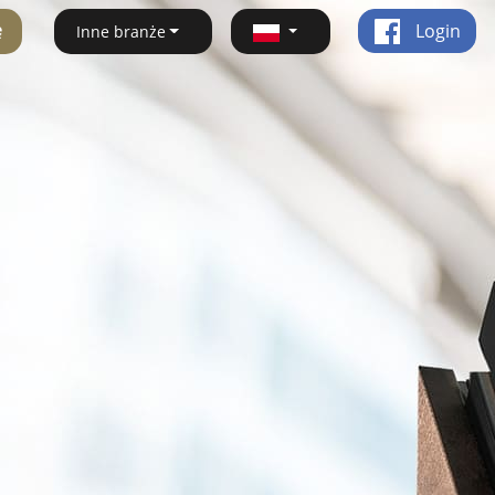
ę
Login
Inne branże