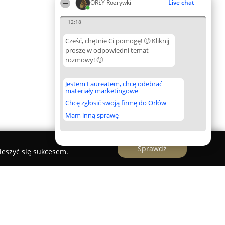
ORŁY Rozrywki
Live chat
12:18
Cześć, chętnie Ci pomogę! 🙂 Kliknij
proszę w odpowiedni temat
rozmowy! 🙂
Jestem Laureatem, chcę odebrać
materiały marketingowe
Chcę zgłosić swoją firmę do Orłów
Mam inną sprawę
Sprawdź
ieszyć się sukcesem.