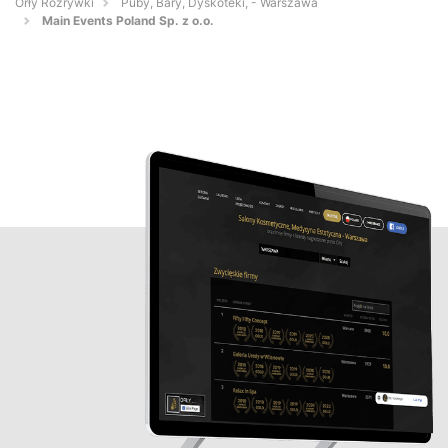
Orły Rozrywki
Puby, Bary, Dyskoteki, - Warszawa
Main Events Poland Sp. z o.o.