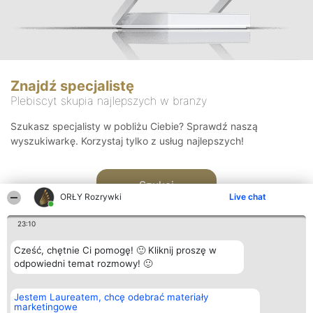
Znajdź specjalistę
Plebiscyt skupia najlepszych w branży
Szukasz specjalisty w pobliżu Ciebie? Sprawdź naszą
wyszukiwarkę. Korzystaj tylko z usług najlepszych!
Szukaj
ORŁY Rozrywki
Live chat
23:10
Cześć, chętnie Ci pomogę! 🙂 Kliknij proszę w
odpowiedni temat rozmowy! 🙂
Organizator plebiscytu
Plebiscyt
Kontakt
Jestem Laureatem, chcę odebrać materiały
Bright Side Solutions sp. z o.
Laureaci
Kontakt
marketingowe
o. sp. k.
Lista