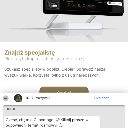
Znajdź specjalistę
Plebiscyt skupia najlepszych w branży
Szukasz specjalisty w pobliżu Ciebie? Sprawdź naszą
wyszukiwarkę. Korzystaj tylko z usług najlepszych!
Szukaj
ORŁY Rozrywki
Live chat
00:50
Cześć, chętnie Ci pomogę! 🙂 Kliknij proszę w
odpowiedni temat rozmowy! 🙂