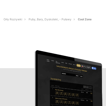
Orły Rozrywki
Puby, Bary, Dyskoteki, - Puławy
Cool Zone