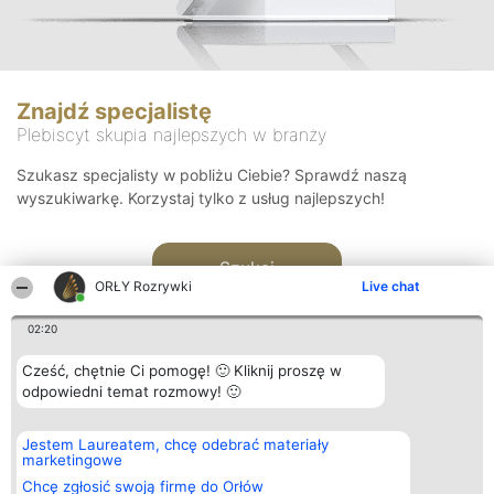
Znajdź specjalistę
Plebiscyt skupia najlepszych w branży
Szukasz specjalisty w pobliżu Ciebie? Sprawdź naszą
wyszukiwarkę. Korzystaj tylko z usług najlepszych!
Szukaj
ORŁY Rozrywki
Live chat
02:20
Cześć, chętnie Ci pomogę! 🙂 Kliknij proszę w
odpowiedni temat rozmowy! 🙂
Organizator plebiscytu
Plebiscyt
Kontakt
Jestem Laureatem, chcę odebrać materiały
Bright Side Solutions sp. z o.
Laureaci
Kontakt
marketingowe
o. sp. k.
Lista
ul. Ruska 22
wszystkich
Chcę zgłosić swoją firmę do Orłów