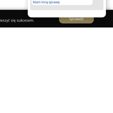
Mam inną sprawę
Sprawdź
ieszyć się sukcesem.
tanowi unikatową przestrzeń eventową,
skiej. Miejsce to łączy elementy stylowej
alnym charakterem dawnej fabryki. Usytuowany na
budynku fabrycznego przy znanej ulicy
ktakularny widok na charakterystyczne żurawie
 do organizowania różnorodnych wydarzeń, takich