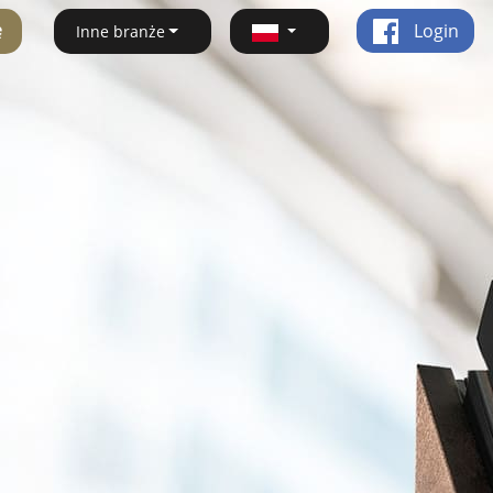
ę
Login
Inne branże