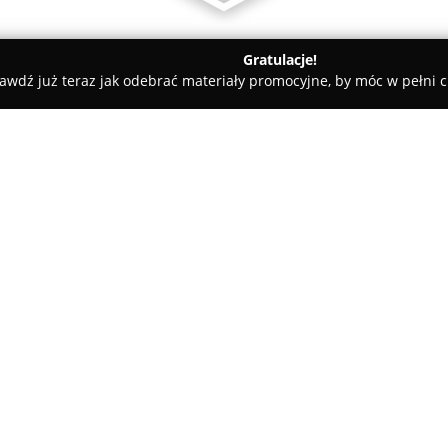
Gratulacje!
awdź już teraz jak odebrać materiały promocyjne, by móc w pełni c
Elektryczny Żuraw
O firmie:
Elektryczny Żuraw
w Gdańsku s
ulokowaną w sercu Stoczni Gdań
elegancji z surowym, industri
czwartym piętrze zabytkowego 
Elektryków, obiekt oferuje spe
portowe.
Przestrzeń jest przystosowana