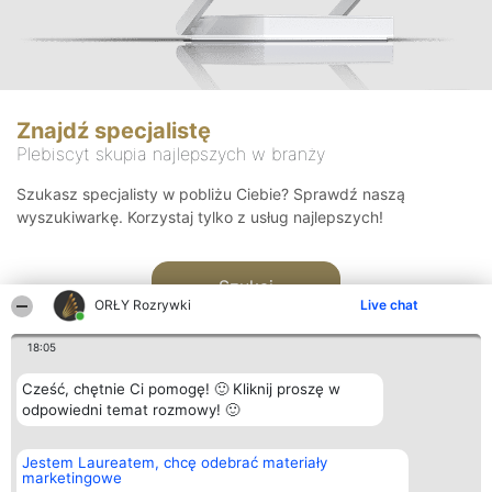
Znajdź specjalistę
Plebiscyt skupia najlepszych w branży
Szukasz specjalisty w pobliżu Ciebie? Sprawdź naszą
wyszukiwarkę. Korzystaj tylko z usług najlepszych!
Szukaj
ORŁY Rozrywki
Live chat
18:05
Cześć, chętnie Ci pomogę! 🙂 Kliknij proszę w
odpowiedni temat rozmowy! 🙂
Organizator plebiscytu
Plebiscyt
Kontakt
Jestem Laureatem, chcę odebrać materiały
Bright Side Solutions sp. z o.
Laureaci
Kontakt
marketingowe
o. sp. k.
Lista