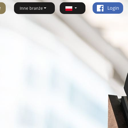
ę
Login
Inne branże