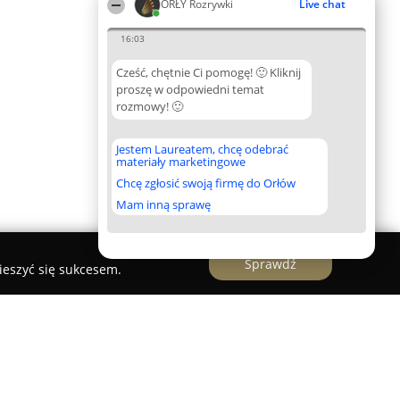
ORŁY Rozrywki
Live chat
16:03
Cześć, chętnie Ci pomogę! 🙂 Kliknij
proszę w odpowiedni temat
rozmowy! 🙂
Jestem Laureatem, chcę odebrać
materiały marketingowe
Chcę zgłosić swoją firmę do Orłów
Mam inną sprawę
Sprawdź
ieszyć się sukcesem.