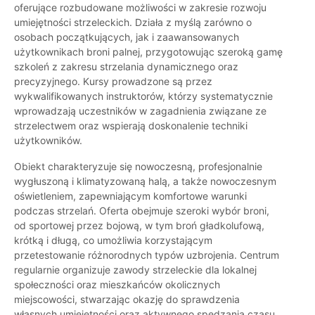
oferujące rozbudowane możliwości w zakresie rozwoju
umiejętności strzeleckich. Działa z myślą zarówno o
osobach początkujących, jak i zaawansowanych
użytkownikach broni palnej, przygotowując szeroką gamę
szkoleń z zakresu strzelania dynamicznego oraz
precyzyjnego. Kursy prowadzone są przez
wykwalifikowanych instruktorów, którzy systematycznie
wprowadzają uczestników w zagadnienia związane ze
strzelectwem oraz wspierają doskonalenie techniki
użytkowników.
Obiekt charakteryzuje się nowoczesną, profesjonalnie
wygłuszoną i klimatyzowaną halą, a także nowoczesnym
oświetleniem, zapewniającym komfortowe warunki
podczas strzelań. Oferta obejmuje szeroki wybór broni,
od sportowej przez bojową, w tym broń gładkolufową,
krótką i długą, co umożliwia korzystającym
przetestowanie różnorodnych typów uzbrojenia. Centrum
regularnie organizuje zawody strzeleckie dla lokalnej
społeczności oraz mieszkańców okolicznych
miejscowości, stwarzając okazję do sprawdzenia
własnych umiejętności oraz aktywnego spędzania czasu