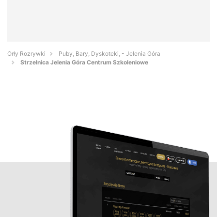
Orły Rozrywki
Puby, Bary, Dyskoteki, - Jelenia Góra
Strzelnica Jelenia Góra Centrum Szkoleniowe