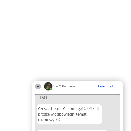
ORŁY Rozrywki
Live chat
19:56
Cześć, chętnie Ci pomogę! 🙂 Kliknij
proszę w odpowiedni temat
rozmowy! 🙂