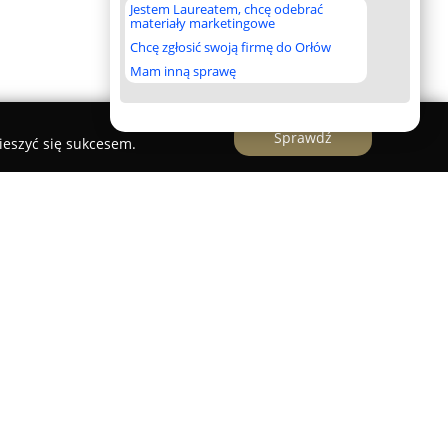
Jestem Laureatem, chcę odebrać
materiały marketingowe
Chcę zgłosić swoją firmę do Orłów
Mam inną sprawę
Sprawdź
ieszyć się sukcesem.
ebodzice
stanowi nowoczesne centrum,
esowanych rozwojem umiejętności strzeleckich w
pieczeństwo oraz wysoki poziom
stępnia rozbudowany wybór broni i
e, dostosowane zarówno do wymagań