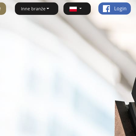
ę
Login
Inne branże