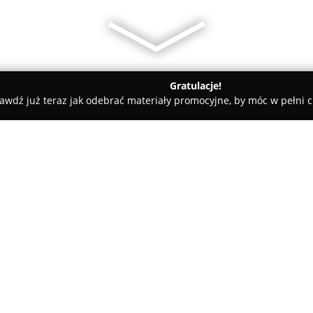
Gratulacje!
awdź już teraz jak odebrać materiały promocyjne, by móc w pełni c
ce
Strzelnica i Klub Walkiria Świebodzice
ce
O firmie:
Strzelnica i Klub Walkiria Świ
przeznaczone dla osób zainter
warunkach gwarantujących bez
profesjonalizmu. Placówka udo
zróżnicowane tory strzelecki