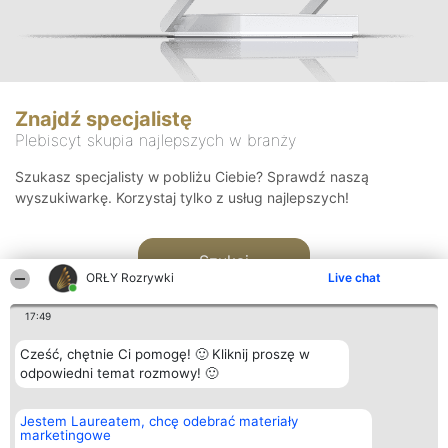
Znajdź specjalistę
Plebiscyt skupia najlepszych w branży
Szukasz specjalisty w pobliżu Ciebie? Sprawdź naszą
wyszukiwarkę. Korzystaj tylko z usług najlepszych!
Szukaj
ORŁY Rozrywki
Live chat
17:49
Cześć, chętnie Ci pomogę! 🙂 Kliknij proszę w
odpowiedni temat rozmowy! 🙂
Organizator plebiscytu
Plebiscyt
Kontakt
Jestem Laureatem, chcę odebrać materiały
Bright Side Solutions sp. z o.
Laureaci
Kontakt
marketingowe
o. sp. k.
Lista