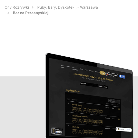
Orły Rozrywki
Puby, Bary, Dyskoteki, - Warszawa
Bar na Przasnyskiej