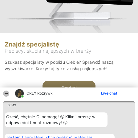
Znajdź specjalistę
Plebiscyt skupia najlepszych w branży
Szukasz specjalisty w pobliżu Ciebie? Sprawdź naszą
wyszukiwarkę. Korzystaj tylko z usług najlepszych!
Szukaj
ORŁY Rozrywki
Live chat
05:49
Cześć, chętnie Ci pomogę! 🙂 Kliknij proszę w
odpowiedni temat rozmowy! 🙂
Organizator plebiscytu
Plebiscyt
Kontakt
Jestem Laureatem, chcę odebrać materiały
Bright Side Solutions sp. z o.
Laureaci
Kontakt