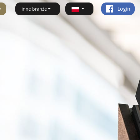
ę
Login
Inne branże