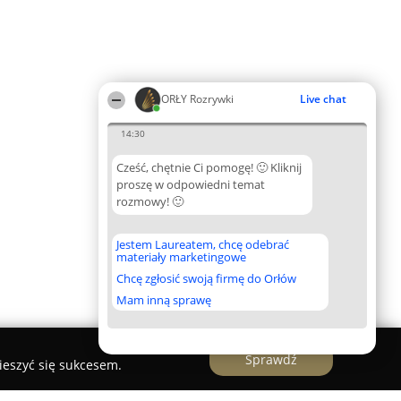
ORŁY Rozrywki
Live chat
14:30
Cześć, chętnie Ci pomogę! 🙂 Kliknij
proszę w odpowiedni temat
rozmowy! 🙂
Jestem Laureatem, chcę odebrać
materiały marketingowe
Chcę zgłosić swoją firmę do Orłów
Mam inną sprawę
Sprawdź
ieszyć się sukcesem.