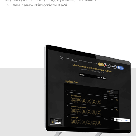
Sala Zabaw Ośmiorniczki KaWi