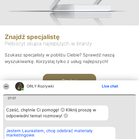
Znajdź specjalistę
Plebiscyt skupia najlepszych w branży
Szukasz specjalisty w pobliżu Ciebie? Sprawdź naszą
wyszukiwarkę. Korzystaj tylko z usług najlepszych!
Szukaj
ORŁY Rozrywki
Live chat
07:07
Cześć, chętnie Ci pomogę! 🙂 Kliknij proszę w
odpowiedni temat rozmowy! 🙂
Organizator plebiscytu
Plebiscyt
Kontakt
Jestem Laureatem, chcę odebrać materiały
Bright Side Solutions sp. z o.
Laureaci
Kontakt
marketingowe
o. sp. k.
Lista