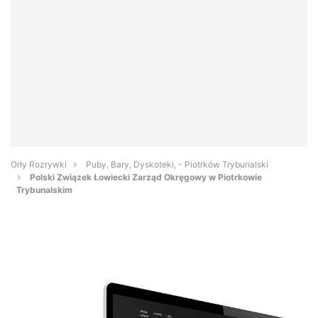
Orły Rozrywki
Puby, Bary, Dyskoteki, - Piotrków Trybunalski
Polski Związek Łowiecki Zarząd Okręgowy w Piotrkowie
Trybunalskim