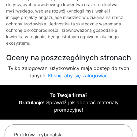
dotyczących prawidłowego łowiectwa oraz strzelectwa
myśliwskiego, wspiera rozwój kynologii myśliwskiej i
inicjuje projekty angażujące młodzież w działania na rzecz
ochrony środowiska. Jednostka ta skutecznie wspomaga
ochronę bioróżnorodności i zrównoważoną gospodarkę
łowiecką w regionie, będąc istotnym ogniwem lokalnego
ekosystemu.
Oceny na poszczególnych stronach
Tylko zalogowani użytkownicy maja dostęp do tych
danych.
Kliknij, aby się zalogować.
To Twoja firma
?
Gratulacje!
Sprawdź jak odebrać materiały
promocyjne!
Piotrków Trybunalski