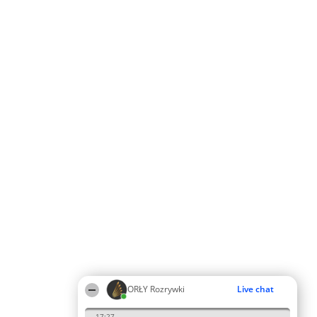
ORŁY Rozrywki
Live chat
17:27