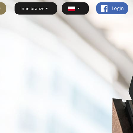
ę
Login
Inne branże