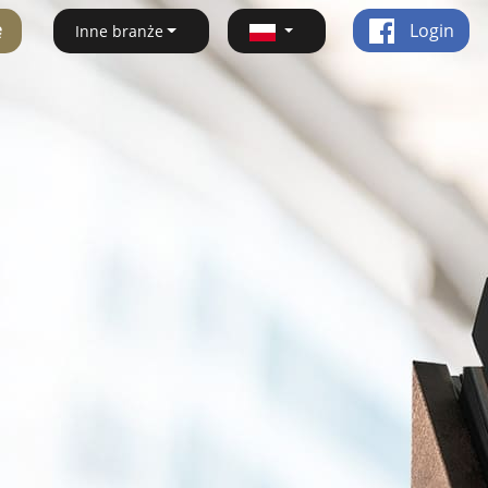
ę
Login
Inne branże