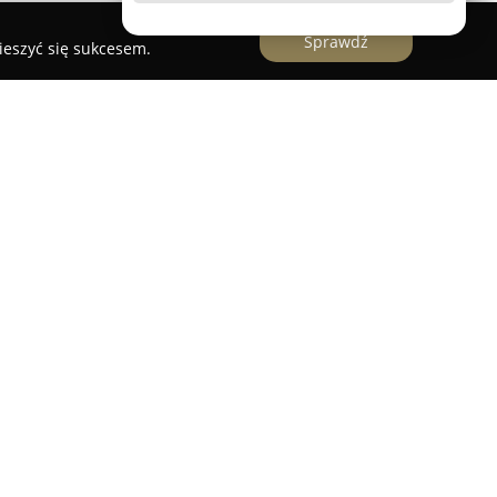
Sprawdź
ieszyć się sukcesem.
odkiem zlokalizowanym w Trzebnicach w pobliżu
m w obsłudze entuzjastów strzelectwa
 Działalność firmy skupia się wokół nowoczesnej
ówno doskonalenie umiejętności strzeleckich, jak i
oraz edukacyjnych. Klub Strzelecko-
piera uczestników w uzyskiwaniu kwalifikacji
w tym kursów przygotowujących do egzaminu na
trzeb osób początkujących oraz zaawansowanych,