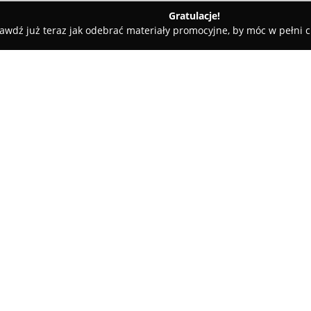
Gratulacje!
awdź już teraz jak odebrać materiały promocyjne, by móc w pełni c
w
Sklep i Strzelnica KS Glauberyt
O firmie:
KS Glauberyt
jest uznanym ośr
Chocianowa, wyspecjalizowany
sportowego oraz rekreacyjnego.
strzelnicy, która umożliwia zar
realizację celów rozrywkowych 
Kolekcjonerski KS Glauberyt ws
poprzez organizację szkoleń, 
Patent Strzelecki.
Obiekt dostosowany jest do po