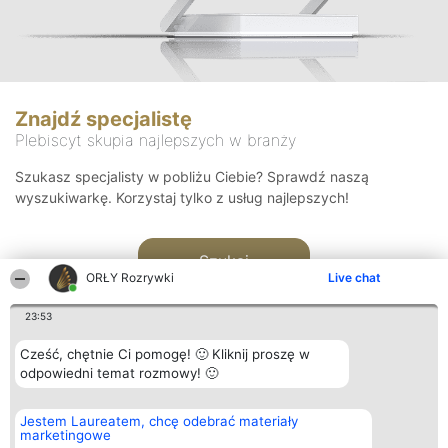
Znajdź specjalistę
Plebiscyt skupia najlepszych w branży
Szukasz specjalisty w pobliżu Ciebie? Sprawdź naszą
wyszukiwarkę. Korzystaj tylko z usług najlepszych!
Szukaj
ORŁY Rozrywki
Live chat
23:53
Cześć, chętnie Ci pomogę! 🙂 Kliknij proszę w
odpowiedni temat rozmowy! 🙂
Organizator plebiscytu
Plebiscyt
Kontakt
Jestem Laureatem, chcę odebrać materiały
Bright Side Solutions sp. z o.
Laureaci
Kontakt
marketingowe
o. sp. k.
Lista