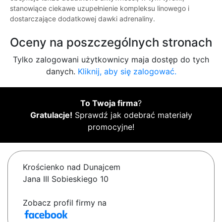
stanowiące ciekawe uzupełnienie kompleksu linowego i
dostarczające dodatkowej dawki adrenaliny.
Oceny na poszczególnych stronach
Tylko zalogowani użytkownicy maja dostęp do tych
danych.
Kliknij, aby się zalogować.
To Twoja firma
?
Gratulacje!
Sprawdź jak odebrać materiały
promocyjne!
Krościenko nad Dunajcem
Jana III Sobieskiego 10
Zobacz profil firmy na