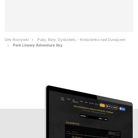
Orły Rozrywki
Puby, Bary, Dyskoteki, - Krościenko nad Dunajcem
Park Linowy Adventure Sky