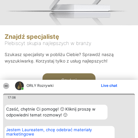
Znajdź specjalistę
Plebiscyt skupia najlepszych w branży
Szukasz specjalisty w pobliżu Ciebie? Sprawdź naszą
wyszukiwarkę. Korzystaj tylko z usług najlepszych!
Szukaj
ORŁY Rozrywki
Live chat
17:06
Cześć, chętnie Ci pomogę! 🙂 Kliknij proszę w
odpowiedni temat rozmowy! 🙂
Organizator plebiscytu
Plebiscyt
Kontakt
Jestem Laureatem, chcę odebrać materiały
Bright Side Solutions sp. z o.
Laureaci
Kontakt
marketingowe
o. sp. k.
Lista