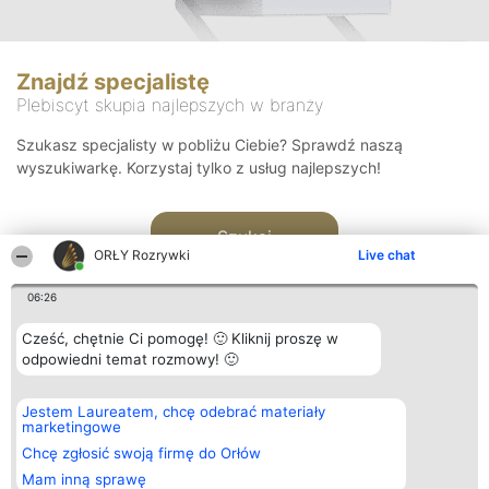
Znajdź specjalistę
Plebiscyt skupia najlepszych w branży
Szukasz specjalisty w pobliżu Ciebie? Sprawdź naszą
wyszukiwarkę. Korzystaj tylko z usług najlepszych!
Szukaj
ORŁY Rozrywki
Live chat
06:26
Cześć, chętnie Ci pomogę! 🙂 Kliknij proszę w
odpowiedni temat rozmowy! 🙂
Organizator plebiscytu
Plebiscyt
Kontakt
Jestem Laureatem, chcę odebrać materiały
Bright Side Solutions sp. z o.
Laureaci
Kontakt
marketingowe
o. sp. k.
Lista
ul. Ruska 22
wszystkich
Chcę zgłosić swoją firmę do Orłów
Wrocław 50-079
Laureatów
Mam inną sprawę
KRS 0000749100 | Regon
Zasady