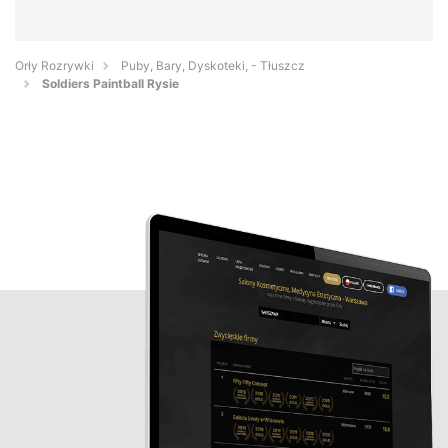
Orły Rozrywki
Puby, Bary, Dyskoteki, - Tłuszcz
Soldiers Paintball Rysie