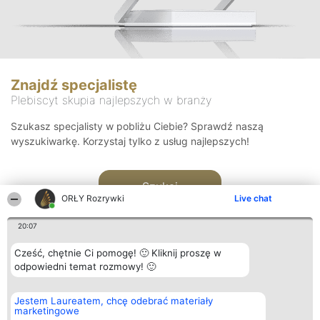
Znajdź specjalistę
Plebiscyt skupia najlepszych w branży
Szukasz specjalisty w pobliżu Ciebie? Sprawdź naszą
wyszukiwarkę. Korzystaj tylko z usług najlepszych!
Szukaj
ORŁY Rozrywki
Live chat
20:07
Cześć, chętnie Ci pomogę! 🙂 Kliknij proszę w
odpowiedni temat rozmowy! 🙂
Organizator plebiscytu
Plebiscyt
Kontakt
Jestem Laureatem, chcę odebrać materiały
Bright Side Solutions sp. z o.
Laureaci
Kontakt
marketingowe
o. sp. k.
Lista