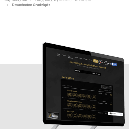
Dmuchańce Grudziądz