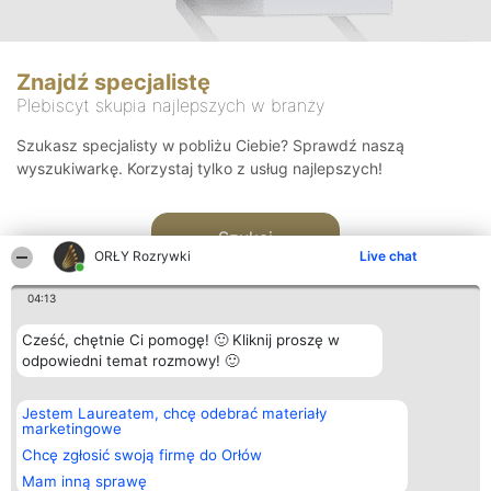
Znajdź specjalistę
Plebiscyt skupia najlepszych w branży
Szukasz specjalisty w pobliżu Ciebie? Sprawdź naszą
wyszukiwarkę. Korzystaj tylko z usług najlepszych!
Szukaj
ORŁY Rozrywki
Live chat
04:13
Cześć, chętnie Ci pomogę! 🙂 Kliknij proszę w
odpowiedni temat rozmowy! 🙂
Organizator plebiscytu
Plebiscyt
Kontakt
Jestem Laureatem, chcę odebrać materiały
Bright Side Solutions sp. z o.
Laureaci
Kontakt
marketingowe
o. sp. k.
Lista
ul. Ruska 22
wszystkich
Chcę zgłosić swoją firmę do Orłów
Wrocław 50-079
Laureatów
Mam inną sprawę
KRS 0000749100 | Regon
Zasady