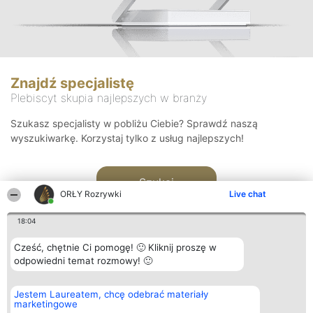
Znajdź specjalistę
Plebiscyt skupia najlepszych w branży
Szukasz specjalisty w pobliżu Ciebie? Sprawdź naszą
wyszukiwarkę. Korzystaj tylko z usług najlepszych!
Szukaj
ORŁY Rozrywki
Live chat
18:04
Cześć, chętnie Ci pomogę! 🙂 Kliknij proszę w
odpowiedni temat rozmowy! 🙂
Organizator plebiscytu
Plebiscyt
Kontakt
Jestem Laureatem, chcę odebrać materiały
Bright Side Solutions sp. z o.
Laureaci
Kontakt
marketingowe
o. sp. k.
Lista