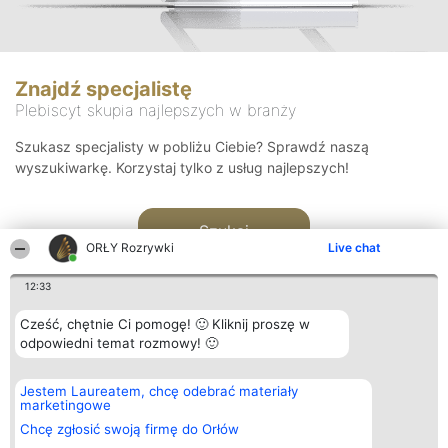
Znajdź specjalistę
Plebiscyt skupia najlepszych w branży
Szukasz specjalisty w pobliżu Ciebie? Sprawdź naszą
wyszukiwarkę. Korzystaj tylko z usług najlepszych!
Szukaj
ORŁY Rozrywki
Live chat
12:33
Cześć, chętnie Ci pomogę! 🙂 Kliknij proszę w
odpowiedni temat rozmowy! 🙂
Organizator plebiscytu
Plebiscyt
Kontakt
Jestem Laureatem, chcę odebrać materiały
Bright Side Solutions sp. z o.
Laureaci
Kontakt
marketingowe
o. sp. k.
Lista
ul. Ruska 22
wszystkich
Chcę zgłosić swoją firmę do Orłów
Wrocław 50-079
Laureatów