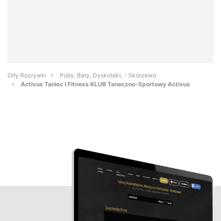
Orły Rozrywki
Puby, Bary, Dyskoteki, - Skórzewo
Activus Taniec i Fitness KLUB Taneczno-Sportowy Activus