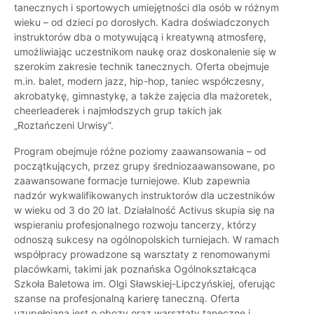
tanecznych i sportowych umiejętności dla osób w różnym
wieku – od dzieci po dorosłych. Kadra doświadczonych
instruktorów dba o motywującą i kreatywną atmosferę,
umożliwiając uczestnikom naukę oraz doskonalenie się w
szerokim zakresie technik tanecznych. Oferta obejmuje
m.in. balet, modern jazz, hip-hop, taniec współczesny,
akrobatykę, gimnastykę, a także zajęcia dla mażoretek,
cheerleaderek i najmłodszych grup takich jak
„Roztańczeni Urwisy”.
Program obejmuje różne poziomy zaawansowania – od
początkujących, przez grupy średniozaawansowane, po
zaawansowane formacje turniejowe. Klub zapewnia
nadzór wykwalifikowanych instruktorów dla uczestników
w wieku od 3 do 20 lat. Działalność Activus skupia się na
wspieraniu profesjonalnego rozwoju tancerzy, którzy
odnoszą sukcesy na ogólnopolskich turniejach. W ramach
współpracy prowadzone są warsztaty z renomowanymi
placówkami, takimi jak poznańska Ogólnokształcąca
Szkoła Baletowa im. Olgi Sławskiej-Lipczyńskiej, oferując
szanse na profesjonalną karierę taneczną. Oferta
uzupełniana jest o obozy oraz warsztaty taneczne i