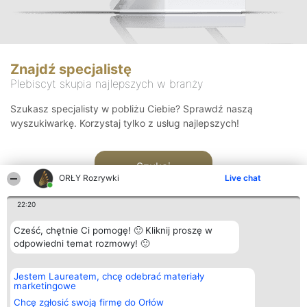
Znajdź specjalistę
Plebiscyt skupia najlepszych w branży
Szukasz specjalisty w pobliżu Ciebie? Sprawdź naszą
wyszukiwarkę. Korzystaj tylko z usług najlepszych!
Szukaj
ORŁY Rozrywki
Live chat
22:20
Cześć, chętnie Ci pomogę! 🙂 Kliknij proszę w
odpowiedni temat rozmowy! 🙂
Organizator plebiscytu
Plebiscyt
Kontakt
Jestem Laureatem, chcę odebrać materiały
Bright Side Solutions sp. z o.
Laureaci
Kontakt
marketingowe
o. sp. k.
Lista
ul. Ruska 22
wszystkich
Chcę zgłosić swoją firmę do Orłów